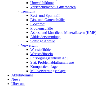
Umweltbildung
Verschenkmarkt / Güterbörsen
Trennung
Rest- und Sperrmüll
Bio- und Gartenabfälle
E-Schrott
Problemabfälle
Asbest und künstliche Mineralfasern (KMF)
Altkleidersammlung
Sonstige Abfälle
Verwertung
Wertstoffhöfe
Wertstoffinseln
Entsorgungszentrum AdS
Stat. Problemabfallsammlung
Kompostieranlagen
Müllverwertungsanlage
Abfuhrtermine
News
Über uns