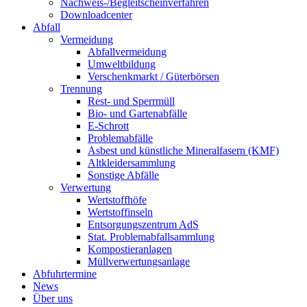
Nachweis-/Begleitscheinverfahren
Downloadcenter
Abfall
Vermeidung
Abfallvermeidung
Umweltbildung
Verschenkmarkt / Güterbörsen
Trennung
Rest- und Sperrmüll
Bio- und Gartenabfälle
E-Schrott
Problemabfälle
Asbest und künstliche Mineralfasern (KMF)
Altkleidersammlung
Sonstige Abfälle
Verwertung
Wertstoffhöfe
Wertstoffinseln
Entsorgungszentrum AdS
Stat. Problemabfallsammlung
Kompostieranlagen
Müllverwertungsanlage
Abfuhrtermine
News
Über uns