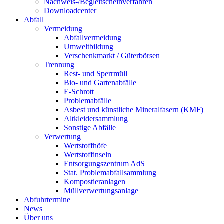
Nachweis-/Begleitscheinverfahren
Downloadcenter
Abfall
Vermeidung
Abfallvermeidung
Umweltbildung
Verschenkmarkt / Güterbörsen
Trennung
Rest- und Sperrmüll
Bio- und Gartenabfälle
E-Schrott
Problemabfälle
Asbest und künstliche Mineralfasern (KMF)
Altkleidersammlung
Sonstige Abfälle
Verwertung
Wertstoffhöfe
Wertstoffinseln
Entsorgungszentrum AdS
Stat. Problemabfallsammlung
Kompostieranlagen
Müllverwertungsanlage
Abfuhrtermine
News
Über uns