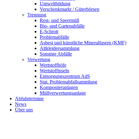
Umweltbildung
Verschenkmarkt / Güterbörsen
Trennung
Rest- und Sperrmüll
Bio- und Gartenabfälle
E-Schrott
Problemabfälle
Asbest und künstliche Mineralfasern (KMF)
Altkleidersammlung
Sonstige Abfälle
Verwertung
Wertstoffhöfe
Wertstoffinseln
Entsorgungszentrum AdS
Stat. Problemabfallsammlung
Kompostieranlagen
Müllverwertungsanlage
Abfuhrtermine
News
Über uns